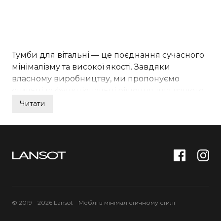
Тумби для вітальні — це поєднання сучасного
мінімалізму та високої якості. Завдяки
власному виробництву, ми пропонуємо
стильні та функціональні рішення для вашого
інтер'єру. Наші тумби ідеально підходять для
Читати
зберігання техніки, книг або декору,
створюючи затишок та порядок у вітальні. В
асортименті сучасні мінімалістичні меблі, що
відповідають актуальним трендам і вимогам
зручності. Ви можете замовити тумбу
індивідуального дизайну, яка гармонійно
впишеться у ваш простір. Обирайте тумби для
вітальні від Lansot — стиль та функціональність
© 2019 - 2026 Lansot - Меблі в мінімалістичному стилі
у кожній деталі.