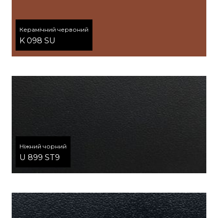
Керамічний червоний
K 098 SU
Ніжний чорний
U 899 ST9