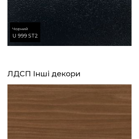
Чорний
U 999 ST2
ЛДСП Інші декори