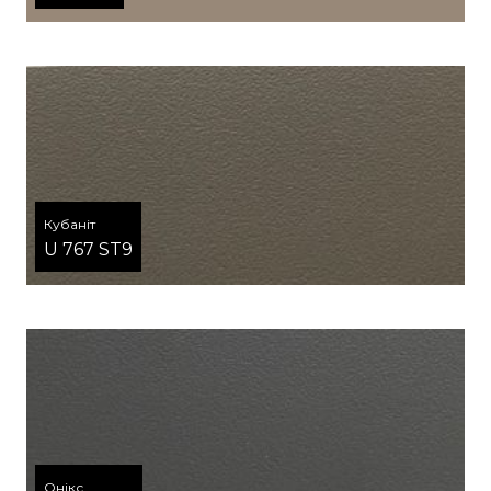
Кубаніт
U 767 ST9
Онікс