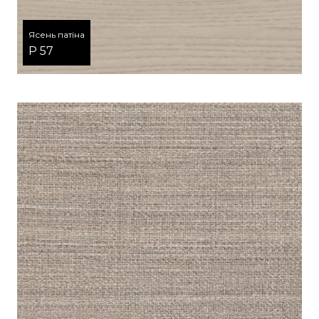
Ясень патіна
P 57