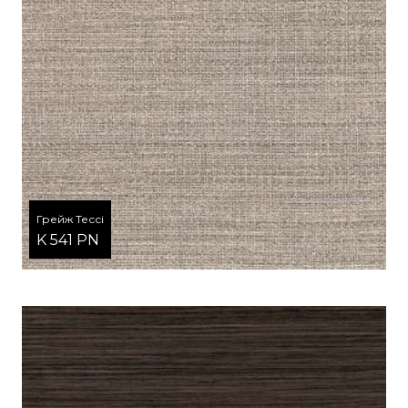
Грейж Тессі
K 541 PN