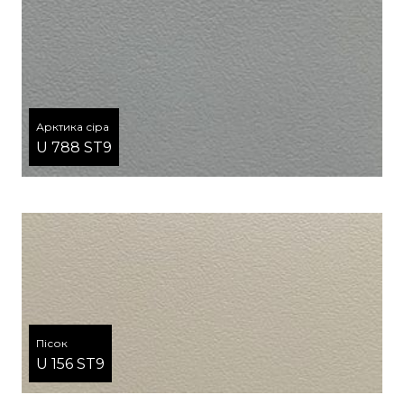
Арктика сіра
U 788 ST9
Пісок
U 156 ST9