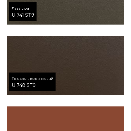
Лава сіра
U 741 ST9
Трюфель коричневий
U 748 ST9