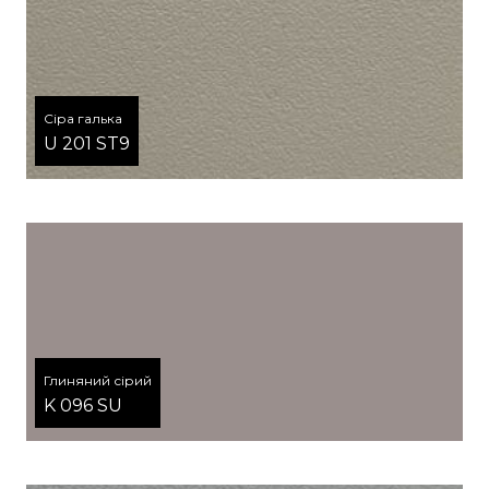
Сіра галька
U 201 ST9
Глиняний сірий
K 096 SU