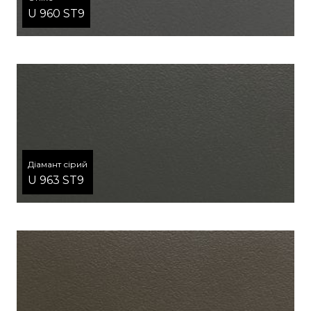
U 960 ST9
Діамант сірий
U 963 ST9